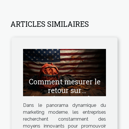
ARTICLES SIMILAIRES
Comment mesurer le
retour sur
investissement des
Dans le panorama dynamique du
campagnes avec
marketing moderne, les entreprises
drapeaux sac à dos
recherchent constamment des
moyens innovants pour promouvoir