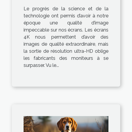
considération pour
Le progrès de la science et de la
choisir le meilleur
technologie ont permis d’avoir à notre
moniteur 4K.
époque une qualité d’image
impeccable sur nos écrans. Les écrans
4K nous permettent d’avoir des
images de qualité extraordinaire, mais
la sortie de résolution ultra-HD oblige
les fabricants des moniteurs à se
surpasser. Vu le...