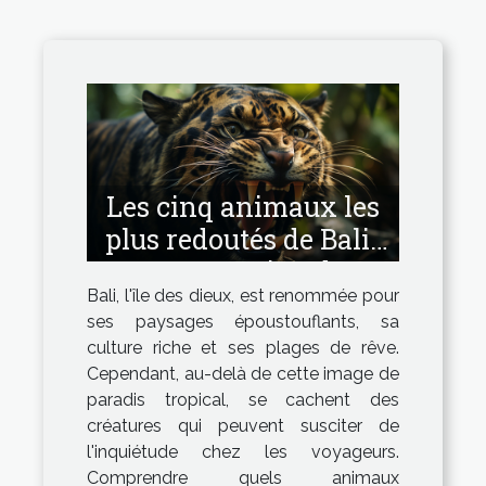
Les cinq animaux les
plus redoutés de Bali :
une question de
Bali, l'île des dieux, est renommée pour
sécurité pour les
ses paysages époustouflants, sa
voyageurs
culture riche et ses plages de rêve.
Cependant, au-delà de cette image de
paradis tropical, se cachent des
créatures qui peuvent susciter de
l'inquiétude chez les voyageurs.
Comprendre quels animaux