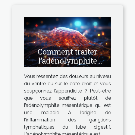
Comment traiter
l’adénolymphite
mésentérique chez un
Vous ressentez des douleurs au niveau
adulte ?
du ventre ou sur le côté droit et vous
soupçonnez l’appendicite ? Peut-être
que vous souffrez plutôt de
l’adénolymphite mésentérique qui est
une maladie à l’origine de
l’inflammation des ganglions
lymphatiques du tube digestif.
L’adénolymphite mésentérique est...