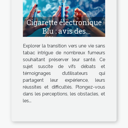
Cigarette électronique
Blu : avis des
utilisateurs en
Explorer la transition vers une vie sans
transition vers le sans-
tabac intrigue de nombreux fumeurs
tabac
souhaitant préserver leur santé. Ce
sujet suscite de vifs débats et
témoignages d’utilisateurs qui
partagent leur expérience, leurs
réussites et difficultés. Plongez-vous
dans les perceptions, les obstacles, et
les...