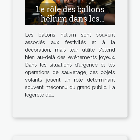
Le rôle des ballons
hélium dans les
opérations de
Les ballons hélium sont souvent
sauvetage et de
associés aux festivités et à la
signalisation
décoration, mais leur utilité s'étend
bien au-delà des événements joyeux.
Dans les situations d'urgence et les
opérations de sauvetage, ces objets
volants jouent un rôle déterminant
souvent méconnu du grand public. La
légèreté de...