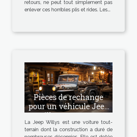
retours, ne peut tout simplement pas
enlever ces horribles plis et rides. Les...
Pièces de rechange
pour un véhicule Jeep
Willys : Comment
La Jeep Willys est une voiture tout-
avoir les pièces de
terrain dont la construction a duré de
bonne qualité ?
nombreuses décennies. Elle est dotée