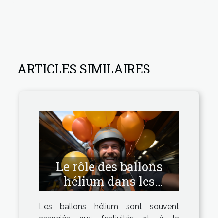
ARTICLES SIMILAIRES
Le rôle des ballons
hélium dans les
opérations de
Les ballons hélium sont souvent
sauvetage et de