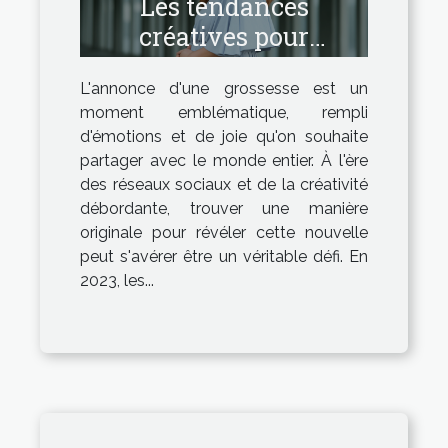
Les tendances
créatives pour
annoncer une
L'annonce d'une grossesse est un
grossesse en 2023
moment emblématique, rempli
d'émotions et de joie qu'on souhaite
partager avec le monde entier. À l'ère
des réseaux sociaux et de la créativité
débordante, trouver une manière
originale pour révéler cette nouvelle
peut s'avérer être un véritable défi. En
2023, les...