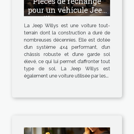
Pièces de rechange
pour un véhicule Jeep
Willys : Comment
La Jeep Willys est une voiture tout-
avoir les pièces de
terrain dont la construction a duré de
bonne qualité ?
nombreuses décennies. Elle est dotée
d’un système 4x4 performant, d’un
châssis robuste et d’une garde sol
élevé, ce qui lui permet d’affronter tout
type de sol. La Jeep Willys est
également une voiture utilisée par les...