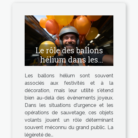
Le rôle des ballons
hélium dans les
opérations de
Les ballons hélium sont souvent
sauvetage et de
associés aux festivités et à la
signalisation
décoration, mais leur utilité s'étend
bien au-delà des événements joyeux.
Dans les situations d'urgence et les
opérations de sauvetage, ces objets
volants jouent un rôle déterminant
souvent méconnu du grand public. La
légèreté de...