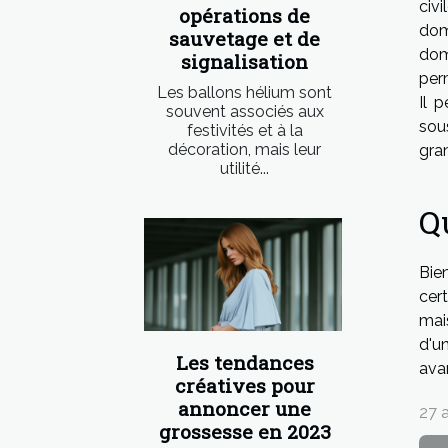
civ
opérations de
dom
sauvetage et de
dom
signalisation
per
Les ballons hélium sont
Il 
souvent associés aux
sou
festivités et à la
décoration, mais leur
gra
utilité...
Q
Bie
cer
mai
d'u
Les tendances
ava
créatives pour
annoncer une
27 a
grossesse en 2023