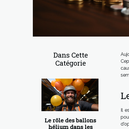
Dans Cette
Auj
Catégorie
Cep
cau
semb
L
Il 
pou
Le rôle des ballons
d'o
hélium dans les