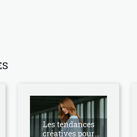
ES
Les tendances
créatives pour