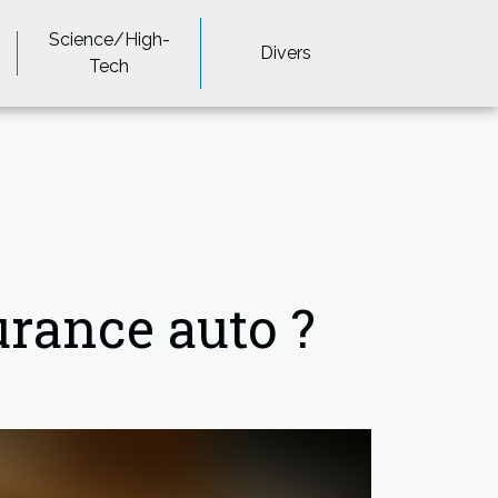
Science/High-
Divers
Tech
rance auto ?