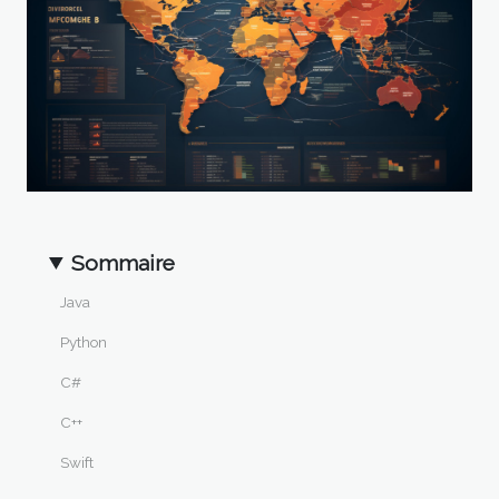
Sommaire
Java
Python
C#
C++
Swift