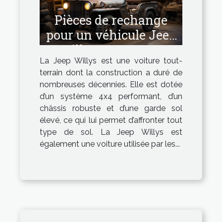
Pièces de rechange
pour un véhicule Jeep
Willys : Comment
La Jeep Willys est une voiture tout-
avoir les pièces de
terrain dont la construction a duré de
bonne qualité ?
nombreuses décennies. Elle est dotée
d’un système 4x4 performant, d’un
châssis robuste et d’une garde sol
élevé, ce qui lui permet d’affronter tout
type de sol. La Jeep Willys est
également une voiture utilisée par les...