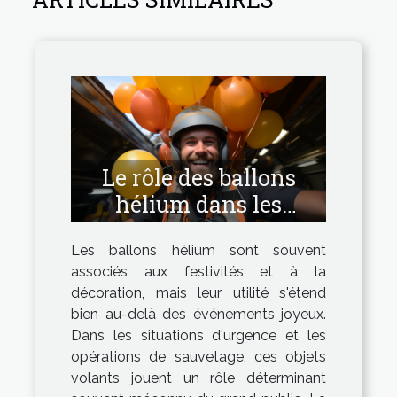
Le rôle des ballons
hélium dans les
opérations de
Les ballons hélium sont souvent
sauvetage et de
associés aux festivités et à la
signalisation
décoration, mais leur utilité s'étend
bien au-delà des événements joyeux.
Dans les situations d'urgence et les
opérations de sauvetage, ces objets
volants jouent un rôle déterminant