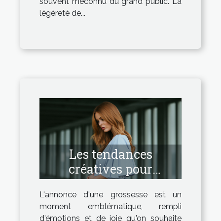
souvent méconnu du grand public. La
légèreté de...
Les tendances
créatives pour
annoncer une
L'annonce d'une grossesse est un
grossesse en 2023
moment emblématique, rempli
d'émotions et de joie qu'on souhaite