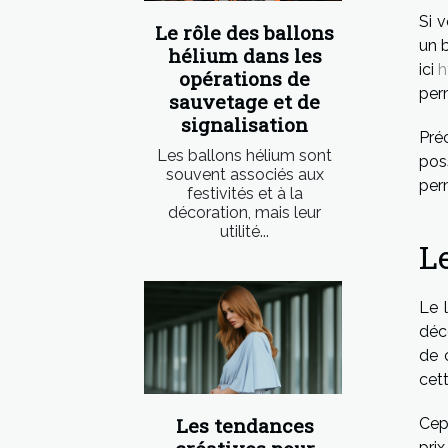
Si v
Le rôle des ballons
un 
hélium dans les
ici
h
opérations de
perm
sauvetage et de
signalisation
Pré
Les ballons hélium sont
pos
souvent associés aux
per
festivités et à la
décoration, mais leur
utilité...
Le
Le 
déco
de 
cett
Les tendances
Cep
prix