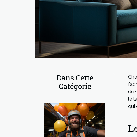
Dans Cette
Cho
Catégorie
fabr
de s
le l
qui
L