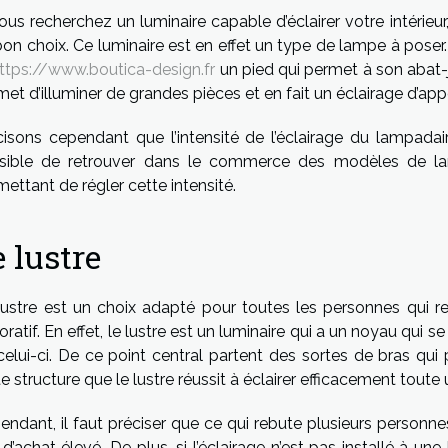
ous recherchez un luminaire capable d’éclairer votre intérieu
bon choix. Ce luminaire est en effet un type de lampe à pos
ttps://www.boutica-design.fr
un pied qui permet à son abat-jo
et d’illuminer de grandes pièces et en fait un éclairage d’app
cisons cependant que l’intensité de l’éclairage du lampadai
sible de retrouver dans le commerce des modèles de la
mettant de régler cette intensité.
 lustre
lustre est un choix adapté pour toutes les personnes qui re
ratif. En effet, le lustre est un luminaire qui a un noyau qui 
celui-ci. De ce point central partent des sortes de bras qu
e structure que le lustre réussit à éclairer efficacement toute
endant, il faut préciser que ce qui rebute plusieurs personne
 d’achat élevé. De plus, si l’éclairage n’est pas installé à un