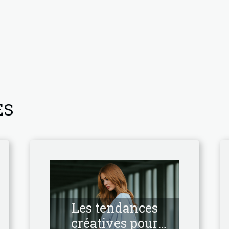
ES
Les tendances
créatives pour