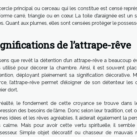
ercle principal ou cerceau qui les constitue est censé représ
forme carré, triangle ou en cœur. La toile d’araignée est u
es. Quant aux plumes, elles sont censées protéger le possess
gnifications de l’attrape-rêve
sens que revêt la détention d’un attrape-rêve a beaucoup évol
s utilisé pour décorer la chambre. Ainsi, il est souvent pla
ttention, déployant pleinement sa signification décorative. 
rce, l’attrape-rêve permet d’éloigner de son détenteur les
ier dort.
réalité, le fondement de cette croyance se trouve dans le
pression des besoins de l’âme. Donc selon leur tradition, cet o
nes idées et les rêves agréables. Il aiderait également la pe
s calme. Mais pour avoir cette vertu spirituelle, il semble
sesseur. Simple objet décoratif ou chasseur de mauvais r