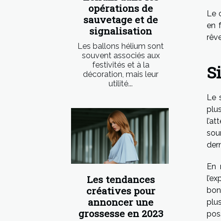
opérations de
Le c
sauvetage et de
en 
signalisation
rêv
Les ballons hélium sont
souvent associés aux
festivités et à la
Si
décoration, mais leur
utilité...
Le 
plu
l’a
sou
dern
En 
Les tendances
l’ex
créatives pour
bon
annoncer une
plu
grossesse en 2023
pos