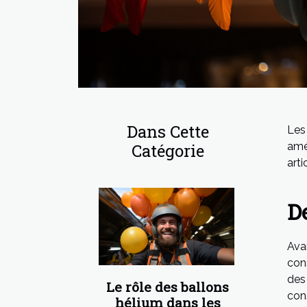
Dans Cette
Les
Catégorie
amé
arti
De
Ava
con
des
Le rôle des ballons
cons
hélium dans les