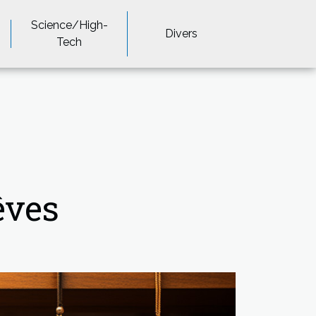
Science/High-
Divers
Tech
êves