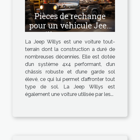
Pièces de rechange
pour un véhicule Jeep
Willys : Comment
La Jeep Willys est une voiture tout-
avoir les pièces de
terrain dont la construction a duré de
bonne qualité ?
nombreuses décennies. Elle est dotée
d’un système 4x4 performant, d’un
châssis robuste et d’une garde sol
élevé, ce qui lui permet d’affronter tout
type de sol. La Jeep Willys est
également une voiture utilisée par les...