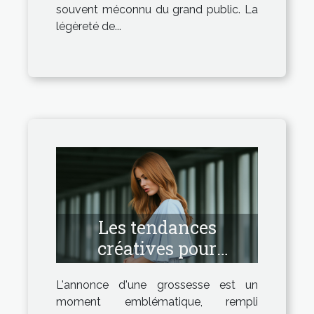
souvent méconnu du grand public. La
légèreté de...
Les tendances
créatives pour
annoncer une
L'annonce d'une grossesse est un
grossesse en 2023
moment emblématique, rempli