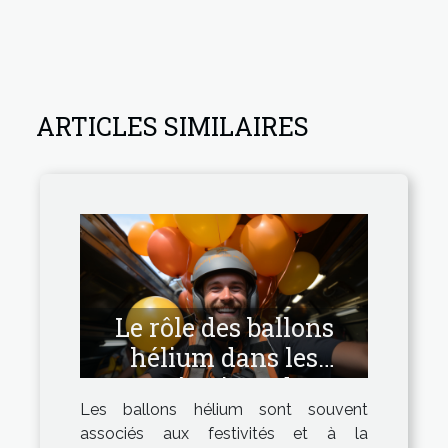
ARTICLES SIMILAIRES
Le rôle des ballons
hélium dans les
opérations de
Les ballons hélium sont souvent
sauvetage et de
associés aux festivités et à la
signalisation