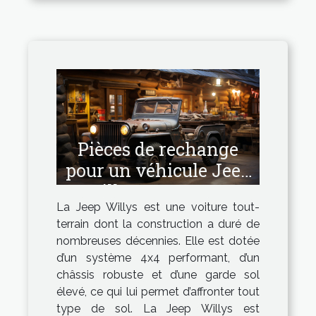
Pièces de rechange
pour un véhicule Jeep
Willys : Comment
La Jeep Willys est une voiture tout-
avoir les pièces de
terrain dont la construction a duré de
bonne qualité ?
nombreuses décennies. Elle est dotée
d’un système 4x4 performant, d’un
châssis robuste et d’une garde sol
élevé, ce qui lui permet d’affronter tout
type de sol. La Jeep Willys est